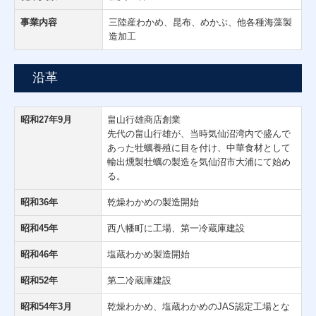
事業内容
三陸産わかめ、昆布、めかぶ、他各種海藻製
造加工
沿革
昭和27年9月
畠山行雄商店創業
先代の畠山行雄が、当時気仙沼湾内で盛んで
あった牡蠣養殖に目を付け、中華食材として
輸出燻製牡蠣の製造を気仙沼市大浦にて始め
る。
昭和36年
乾燥わかめの製造開始
昭和45年
西八幡町に工場、第一冷蔵庫建設
昭和46年
塩蔵わかめ製造開始
昭和52年
第二冷蔵庫建設
昭和54年3月
乾燥わかめ、塩蔵わかめのJAS認定工場とな