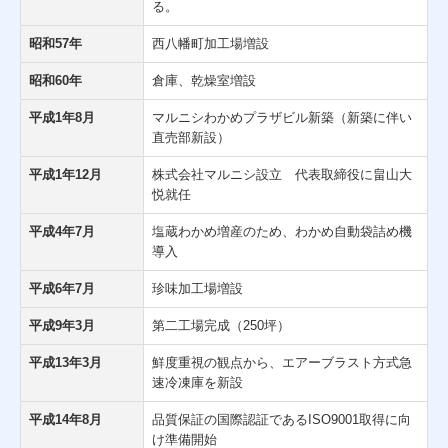
る。
昭和57年
西八幡町加工場増設
昭和60年
倉庫、乾燥室増設
平成1年8月
マルニシわかめプラザビル新築（新築に伴い
直売部新設）
平成1年12月
株式会社マルニシ設立 代表取締役に畠山大
悦就任
平成4年7月
塩蔵わかめ増産のため、わかめ自動袋詰め機
導入
平成6年7月
珍味加工場増設
平成9年3月
第二工場完成（250坪）
平成13年3月
鮮度重視の観点から、エアーブラスト方式急
速冷凍庫を新設
平成14年8月
品質保証の国際認証であるISO9001取得に向
け準備開始