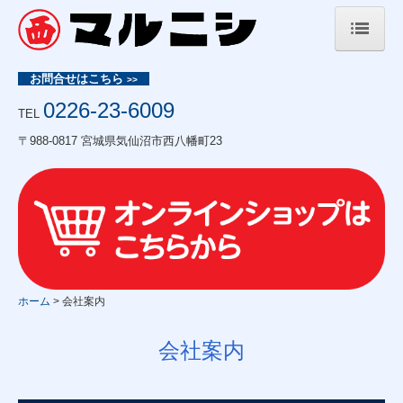
ホーム
お問合せはこちら
>>
0226-23-6009
お知らせ
TEL
〒988-0817 宮城県気仙沼市西八幡町23
会社案内
会社の取り組み
品質管理
商品紹介
リンク
ホーム
会社案内
お問合せ
会社案内
個人情報保護方針