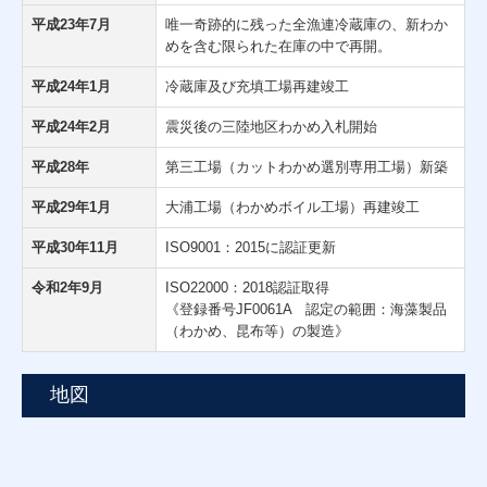
平成23年7月
唯一奇跡的に残った全漁連冷蔵庫の、新わか
めを含む限られた在庫の中で再開。
平成24年1月
冷蔵庫及び充填工場再建竣工
平成24年2月
震災後の三陸地区わかめ入札開始
平成28年
第三工場（カットわかめ選別専用工場）新築
平成29年1月
大浦工場（わかめボイル工場）再建竣工
平成30年11月
ISO9001：2015に認証更新
令和2年9月
ISO22000：2018認証取得
《登録番号JF0061A 認定の範囲：海藻製品
（わかめ、昆布等）の製造》
地図