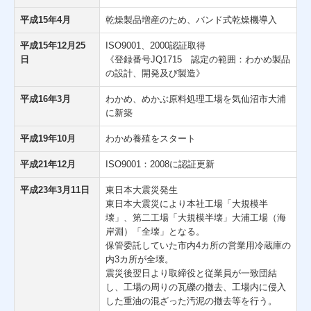
平成15年4月
乾燥製品増産のため、バンド式乾燥機導入
平成15年12月25
ISO9001、2000認証取得
日
《登録番号JQ1715 認定の範囲：わかめ製品
の設計、開発及び製造》
平成16年3月
わかめ、めかぶ原料処理工場を気仙沼市大浦
に新築
平成19年10月
わかめ養殖をスタート
平成21年12月
ISO9001：2008に認証更新
平成23年3月11日
東日本大震災発生
東日本大震災により本社工場「大規模半
壊」、第二工場「大規模半壊」大浦工場（海
岸淵）「全壊」となる。
保管委託していた市内4カ所の営業用冷蔵庫の
内3カ所が全壊。
震災後翌日より取締役と従業員が一致団結
し、工場の周りの瓦礫の撤去、工場内に侵入
した重油の混ざった汚泥の撤去等を行う。